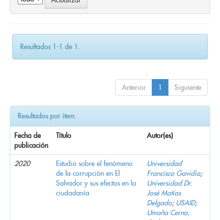
Resultados 1-1 de 1.
Anterior
1
Siguiente
Resultados por ítem:
Fecha de
Título
Autor(es)
publicación
2020
Estudio sobre el fenómeno
Universidad
de la corrupción en El
Francisco Gavidia
;
Salvador y sus efectos en la
Universidad Dr.
ciudadanía
José Matías
Delgado
;
USAID
;
Umaña Cerna,