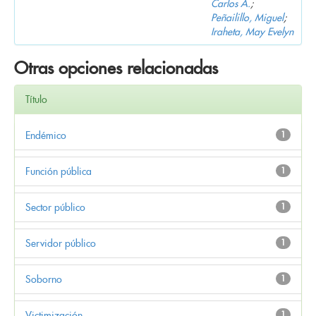
Carlos A.
;
Peñailillo, Miguel
;
Iraheta, May Evelyn
Otras opciones relacionadas
Título
Endémico
1
Función pública
1
Sector público
1
Servidor público
1
Soborno
1
Victimización
1