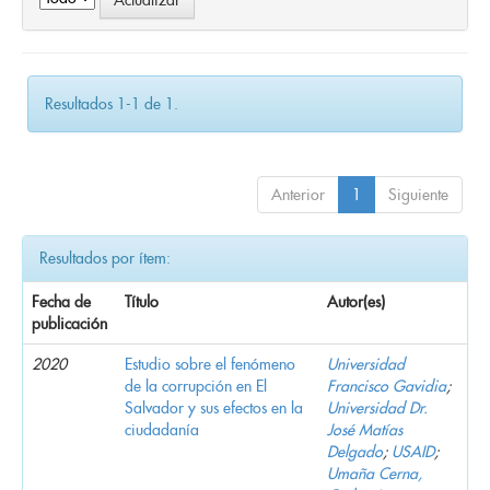
Resultados 1-1 de 1.
Anterior
1
Siguiente
Resultados por ítem:
Fecha de
Título
Autor(es)
publicación
2020
Estudio sobre el fenómeno
Universidad
de la corrupción en El
Francisco Gavidia
;
Salvador y sus efectos en la
Universidad Dr.
ciudadanía
José Matías
Delgado
;
USAID
;
Umaña Cerna,