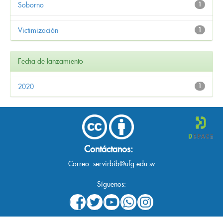
Soborno
1
Victimización
1
Fecha de lanzamiento
2020
1
Contáctanos:
Correo:
servirbib@ufg.edu.sv
Síguenos: