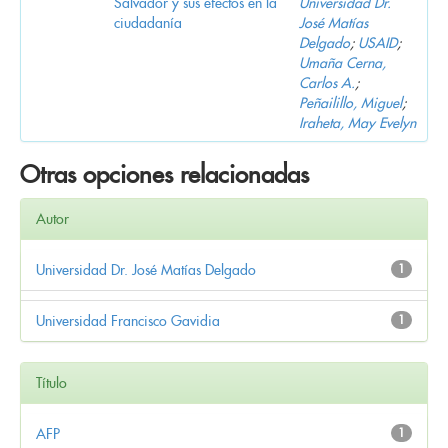
Salvador y sus efectos en la
Universidad Dr.
ciudadanía
José Matías
Delgado
;
USAID
;
Umaña Cerna,
Carlos A.
;
Peñailillo, Miguel
;
Iraheta, May Evelyn
Otras opciones relacionadas
Autor
Universidad Dr. José Matías Delgado
1
Universidad Francisco Gavidia
1
Título
AFP
1