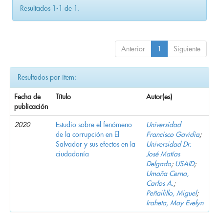
Resultados 1-1 de 1.
Anterior
1
Siguiente
Resultados por ítem:
Fecha de
Título
Autor(es)
publicación
2020
Estudio sobre el fenómeno
Universidad
de la corrupción en El
Francisco Gavidia
;
Salvador y sus efectos en la
Universidad Dr.
ciudadanía
José Matías
Delgado
;
USAID
;
Umaña Cerna,
Carlos A.
;
Peñailillo, Miguel
;
Iraheta, May Evelyn