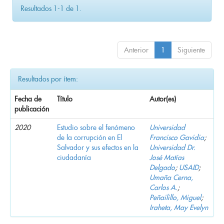
Resultados 1-1 de 1.
Anterior
1
Siguiente
Resultados por ítem:
Fecha de
Título
Autor(es)
publicación
2020
Estudio sobre el fenómeno
Universidad
de la corrupción en El
Francisco Gavidia
;
Salvador y sus efectos en la
Universidad Dr.
ciudadanía
José Matías
Delgado
;
USAID
;
Umaña Cerna,
Carlos A.
;
Peñailillo, Miguel
;
Iraheta, May Evelyn