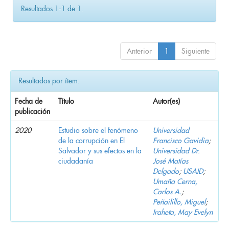
Resultados 1-1 de 1.
Anterior
1
Siguiente
Resultados por ítem:
Fecha de
Título
Autor(es)
publicación
2020
Estudio sobre el fenómeno
Universidad
de la corrupción en El
Francisco Gavidia
;
Salvador y sus efectos en la
Universidad Dr.
ciudadanía
José Matías
Delgado
;
USAID
;
Umaña Cerna,
Carlos A.
;
Peñailillo, Miguel
;
Iraheta, May Evelyn