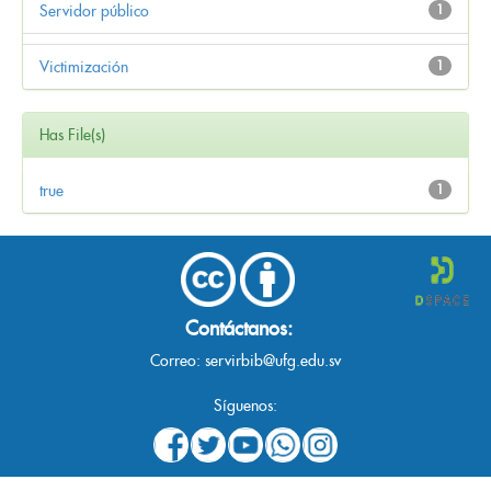
Servidor público
1
Victimización
1
Has File(s)
true
1
Contáctanos:
Correo:
servirbib@ufg.edu.sv
Síguenos: