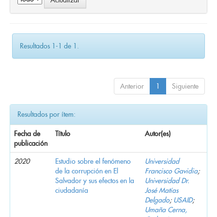
Resultados 1-1 de 1.
Anterior
1
Siguiente
Resultados por ítem:
Fecha de
Título
Autor(es)
publicación
2020
Estudio sobre el fenómeno
Universidad
de la corrupción en El
Francisco Gavidia
;
Salvador y sus efectos en la
Universidad Dr.
ciudadanía
José Matías
Delgado
;
USAID
;
Umaña Cerna,