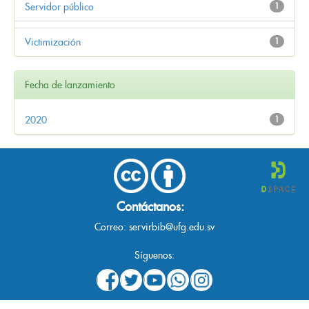
Servidor público
1
Victimización
1
Fecha de lanzamiento
2020
1
Contáctanos:
Correo:
servirbib@ufg.edu.sv
Síguenos: