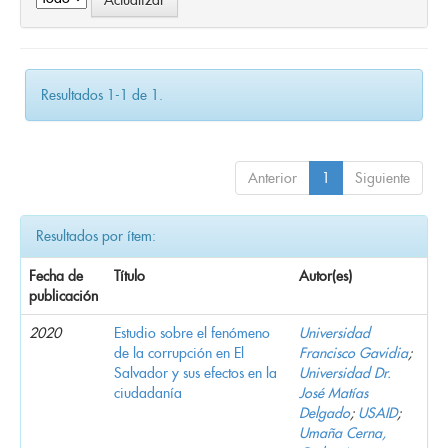
Resultados 1-1 de 1.
Anterior
1
Siguiente
Resultados por ítem:
Fecha de
Título
Autor(es)
publicación
2020
Estudio sobre el fenómeno
Universidad
de la corrupción en El
Francisco Gavidia
;
Salvador y sus efectos en la
Universidad Dr.
ciudadanía
José Matías
Delgado
;
USAID
;
Umaña Cerna,