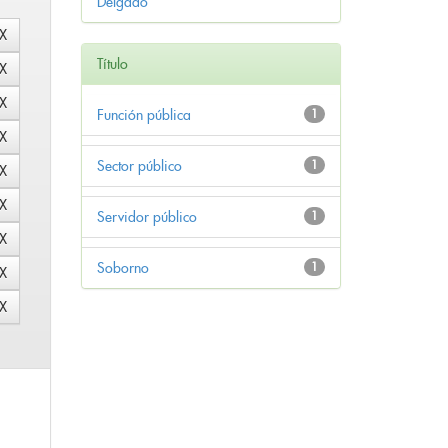
Delgado
Título
Función pública
1
Sector público
1
Servidor público
1
Soborno
1