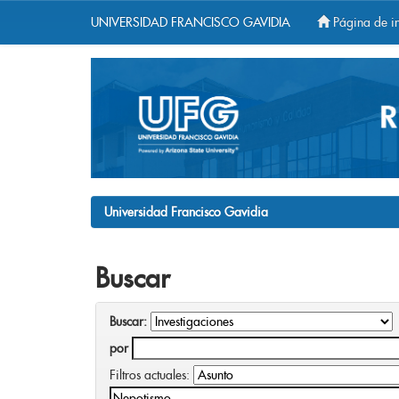
UNIVERSIDAD FRANCISCO GAVIDIA
Página de in
Skip
navigation
Universidad Francisco Gavidia
Buscar
Buscar:
por
Filtros actuales: