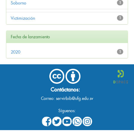
Soborno
1
Victimización
1
Fecha de lanzamiento
2020
1
Contáctanos:
Correo:
servirbib@ufg.edu.sv
Síguenos: