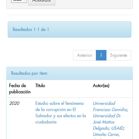
Resultados 1-1 de 1.
Anterior
1
Siguiente
Resultados por ítem:
Fecha de
Título
Autor(es)
publicación
2020
Estudio sobre el fenómeno
Universidad
de la corrupción en El
Francisco Gavidia
;
Salvador y sus efectos en la
Universidad Dr.
ciudadanía
José Matías
Delgado
;
USAID
;
Umaña Cerna,