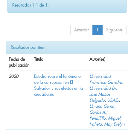
Resultados 1-1 de 1.
Anterior
1
Siguiente
Resultados por ítem:
Fecha de
Título
Autor(es)
publicación
2020
Estudio sobre el fenómeno
Universidad
de la corrupción en El
Francisco Gavidia
;
Salvador y sus efectos en la
Universidad Dr.
ciudadanía
José Matías
Delgado
;
USAID
;
Umaña Cerna,
Carlos A.
;
Peñailillo, Miguel
;
Iraheta, May Evelyn