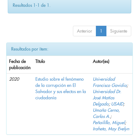
Resultados 1-1 de 1.
Anterior
1
Siguiente
Resultados por ítem:
Fecha de
Título
Autor(es)
publicación
2020
Estudio sobre el fenómeno
Universidad
de la corrupción en El
Francisco Gavidia
;
Salvador y sus efectos en la
Universidad Dr.
ciudadanía
José Matías
Delgado
;
USAID
;
Umaña Cerna,
Carlos A.
;
Peñailillo, Miguel
;
Iraheta, May Evelyn