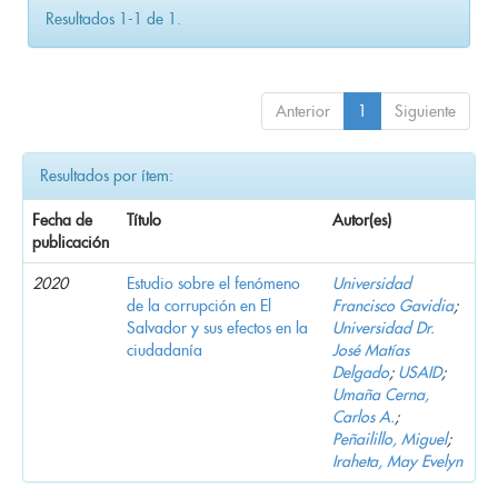
Resultados 1-1 de 1.
Anterior
1
Siguiente
Resultados por ítem:
Fecha de
Título
Autor(es)
publicación
2020
Estudio sobre el fenómeno
Universidad
de la corrupción en El
Francisco Gavidia
;
Salvador y sus efectos en la
Universidad Dr.
ciudadanía
José Matías
Delgado
;
USAID
;
Umaña Cerna,
Carlos A.
;
Peñailillo, Miguel
;
Iraheta, May Evelyn