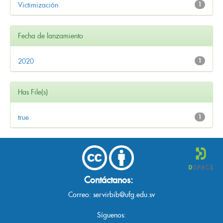
Victimización
1
Fecha de lanzamiento
2020
1
Has File(s)
true
1
Contáctanos:
Correo:
servirbib@ufg.edu.sv
Síguenos: