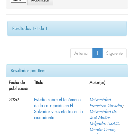
Resultados 1-1 de 1.
Anterior
1
Siguiente
Resultados por ítem:
Fecha de
Título
Autor(es)
publicación
2020
Estudio sobre el fenómeno
Universidad
de la corrupción en El
Francisco Gavidia
;
Salvador y sus efectos en la
Universidad Dr.
ciudadanía
José Matías
Delgado
;
USAID
;
Umaña Cerna,