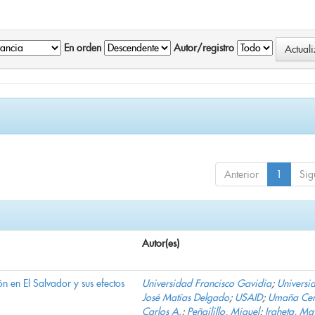
En orden
Autor/registro
Anterior
1
Sig
Autor(es)
n en El Salvador y sus efectos
Universidad Francisco Gavidia
;
Universi
José Matías Delgado
;
USAID
;
Umaña Cer
Carlos A.
;
Peñailillo, Miguel
;
Iraheta, Ma