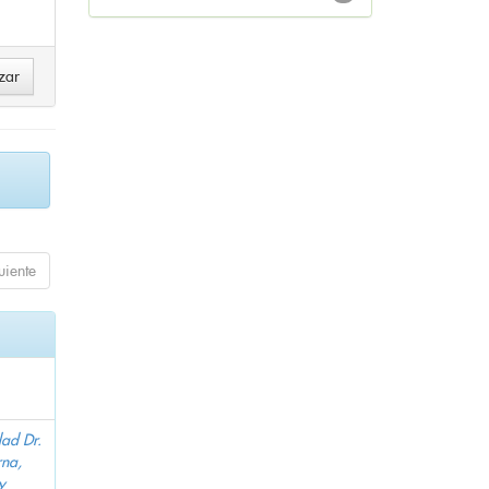
uiente
dad Dr.
na,
y