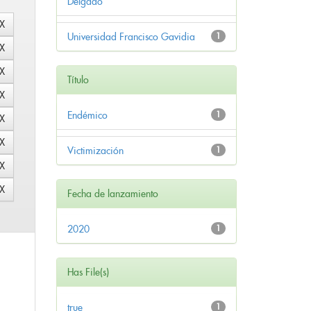
Delgado
Universidad Francisco Gavidia
1
Título
Endémico
1
Victimización
1
Fecha de lanzamiento
2020
1
Has File(s)
true
1