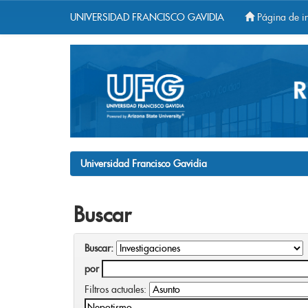
UNIVERSIDAD FRANCISCO GAVIDIA
Página de in
Skip
navigation
Universidad Francisco Gavidia
Buscar
Buscar:
por
Filtros actuales: