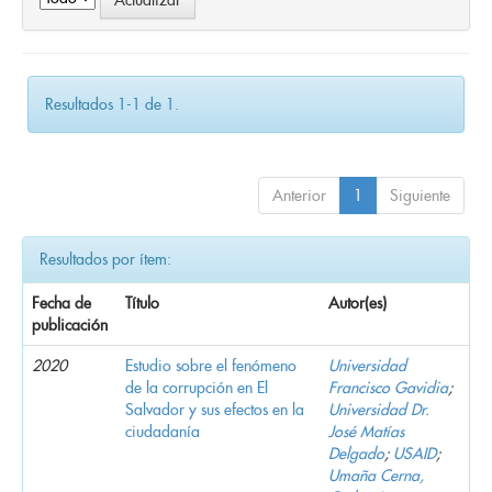
Resultados 1-1 de 1.
Anterior
1
Siguiente
Resultados por ítem:
Fecha de
Título
Autor(es)
publicación
2020
Estudio sobre el fenómeno
Universidad
de la corrupción en El
Francisco Gavidia
;
Salvador y sus efectos en la
Universidad Dr.
ciudadanía
José Matías
Delgado
;
USAID
;
Umaña Cerna,