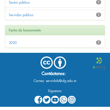
Sector público
1
Servidor público
1
Fecha de lanzamiento
2020
1
Contáctanos:
Correo:
servirbib@ufg.edu.sv
Síguenos: