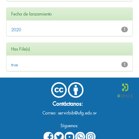
Fecha de lanzamiento
2020
1
Has File(s)
true
1
Contáctanos:
Correo:
servirbib@ufg.edu.sv
Síguenos: