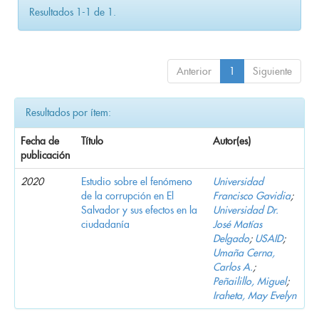
Resultados 1-1 de 1.
Anterior
1
Siguiente
Resultados por ítem:
Fecha de
Título
Autor(es)
publicación
2020
Estudio sobre el fenómeno
Universidad
de la corrupción en El
Francisco Gavidia
;
Salvador y sus efectos en la
Universidad Dr.
ciudadanía
José Matías
Delgado
;
USAID
;
Umaña Cerna,
Carlos A.
;
Peñailillo, Miguel
;
Iraheta, May Evelyn