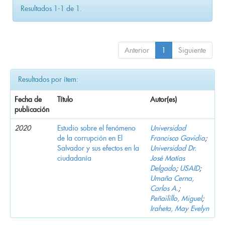
Resultados 1-1 de 1.
Anterior
1
Siguiente
Resultados por ítem:
Fecha de
Título
Autor(es)
publicación
2020
Estudio sobre el fenómeno
Universidad
de la corrupción en El
Francisco Gavidia
;
Salvador y sus efectos en la
Universidad Dr.
ciudadanía
José Matías
Delgado
;
USAID
;
Umaña Cerna,
Carlos A.
;
Peñailillo, Miguel
;
Iraheta, May Evelyn