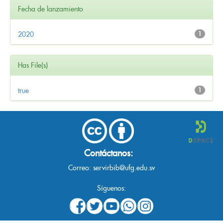
Fecha de lanzamiento
2020
1
Has File(s)
true
1
Contáctanos:
Correo:
servirbib@ufg.edu.sv
Síguenos: