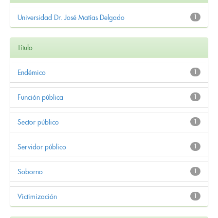
Universidad Dr. José Matías Delgado
1
Título
Endémico
1
Función pública
1
Sector público
1
Servidor público
1
Soborno
1
Victimización
1