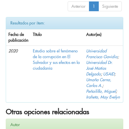
Anterior
1
Siguiente
Resultados por ítem:
Fecha de
Título
Autor(es)
publicación
2020
Estudio sobre el fenómeno
Universidad
de la corrupción en El
Francisco Gavidia
;
Salvador y sus efectos en la
Universidad Dr.
ciudadanía
José Matías
Delgado
;
USAID
;
Umaña Cerna,
Carlos A.
;
Peñailillo, Miguel
;
Iraheta, May Evelyn
Otras opciones relacionadas
Autor