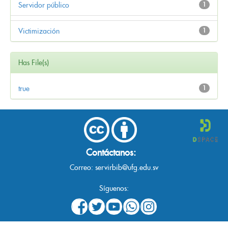
Servidor público
1
Victimización
1
Has File(s)
true
1
Contáctanos:
Correo:
servirbib@ufg.edu.sv
Síguenos: