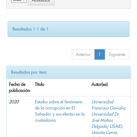
Resultados 1-1 de 1.
Anterior
1
Siguiente
Resultados por ítem:
Fecha de
Título
Autor(es)
publicación
2020
Estudio sobre el fenómeno
Universidad
de la corrupción en El
Francisco Gavidia
;
Salvador y sus efectos en la
Universidad Dr.
ciudadanía
José Matías
Delgado
;
USAID
;
Umaña Cerna,