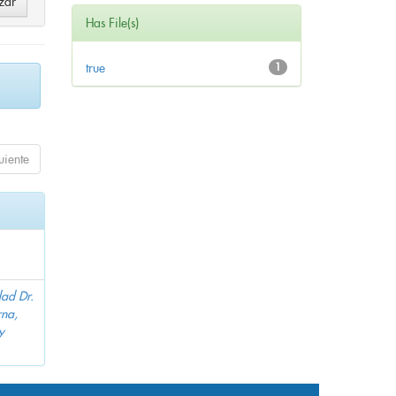
Has File(s)
true
1
uiente
dad Dr.
na,
y