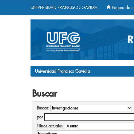
UNIVERSIDAD FRANCISCO GAVIDIA
Página de in
Skip
navigation
Universidad Francisco Gavidia
Buscar
Buscar:
por
Filtros actuales: