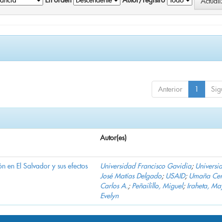
En orden
Autor/registro
Anterior
1
Sig
Autor(es)
n en El Salvador y sus efectos
Universidad Francisco Gavidia
;
Universi
José Matías Delgado
;
USAID
;
Umaña Cer
Carlos A.
;
Peñailillo, Miguel
;
Iraheta, Ma
Evelyn