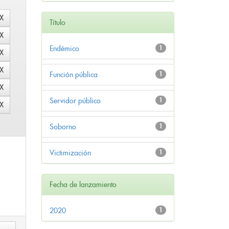
Título
Endémico
1
Función pública
1
Servidor público
1
Soborno
1
Victimización
1
Fecha de lanzamiento
2020
1