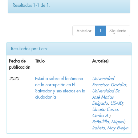
Resultados 1-1 de 1.
Anterior
1
Siguiente
Resultados por ítem:
Fecha de
Título
Autor(es)
publicación
2020
Estudio sobre el fenómeno
Universidad
de la corrupción en El
Francisco Gavidia
;
Salvador y sus efectos en la
Universidad Dr.
ciudadanía
José Matías
Delgado
;
USAID
;
Umaña Cerna,
Carlos A.
;
Peñailillo, Miguel
;
Iraheta, May Evelyn