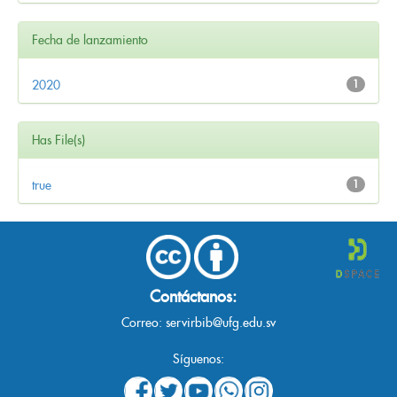
Fecha de lanzamiento
2020
1
Has File(s)
true
1
Contáctanos:
Correo:
servirbib@ufg.edu.sv
Síguenos: