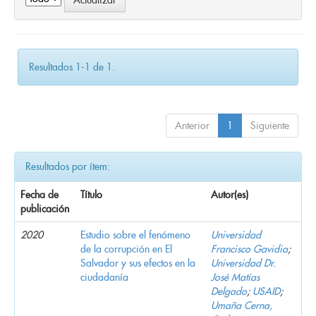
Resultados 1-1 de 1.
Anterior
1
Siguiente
Resultados por ítem:
Fecha de
Título
Autor(es)
publicación
2020
Estudio sobre el fenómeno
Universidad
de la corrupción en El
Francisco Gavidia
;
Salvador y sus efectos en la
Universidad Dr.
ciudadanía
José Matías
Delgado
;
USAID
;
Umaña Cerna,