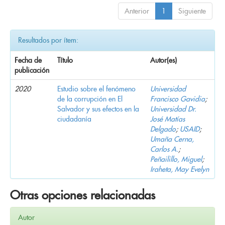
Anterior
1
Siguiente
Resultados por ítem:
Fecha de
Título
Autor(es)
publicación
2020
Estudio sobre el fenómeno
Universidad
de la corrupción en El
Francisco Gavidia
;
Salvador y sus efectos en la
Universidad Dr.
ciudadanía
José Matías
Delgado
;
USAID
;
Umaña Cerna,
Carlos A.
;
Peñailillo, Miguel
;
Iraheta, May Evelyn
Otras opciones relacionadas
Autor