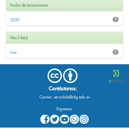
Fecha de lanzamiento
2020
1
Has File(s)
true
1
Contáctanos:
Correo:
servirbib@ufg.edu.sv
Síguenos: