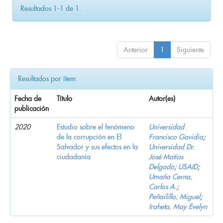
Resultados 1-1 de 1.
Anterior
1
Siguiente
Resultados por ítem:
Fecha de
Título
Autor(es)
publicación
2020
Estudio sobre el fenómeno
Universidad
de la corrupción en El
Francisco Gavidia
;
Salvador y sus efectos en la
Universidad Dr.
ciudadanía
José Matías
Delgado
;
USAID
;
Umaña Cerna,
Carlos A.
;
Peñailillo, Miguel
;
Iraheta, May Evelyn