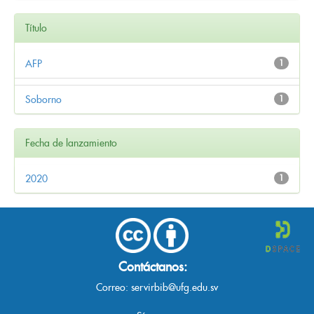
Título
AFP
1
Soborno
1
Fecha de lanzamiento
2020
1
Contáctanos:
Correo:
servirbib@ufg.edu.sv