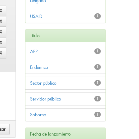
Delgado
USAID
1
Título
AFP
1
Endémico
1
Sector público
1
Servidor público
1
Soborno
1
Fecha de lanzamiento