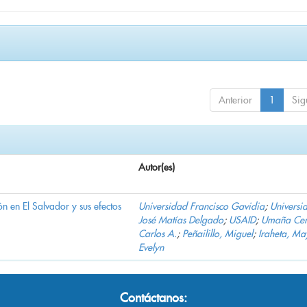
Anterior
1
Sig
Autor(es)
n en El Salvador y sus efectos
Universidad Francisco Gavidia
;
Universi
José Matías Delgado
;
USAID
;
Umaña Cer
Carlos A.
;
Peñailillo, Miguel
;
Iraheta, Ma
Evelyn
Contáctanos: