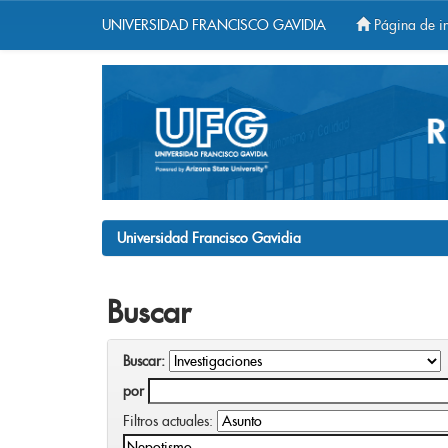
UNIVERSIDAD FRANCISCO GAVIDIA
Página de in
Skip
navigation
Universidad Francisco Gavidia
Buscar
Buscar:
por
Filtros actuales: