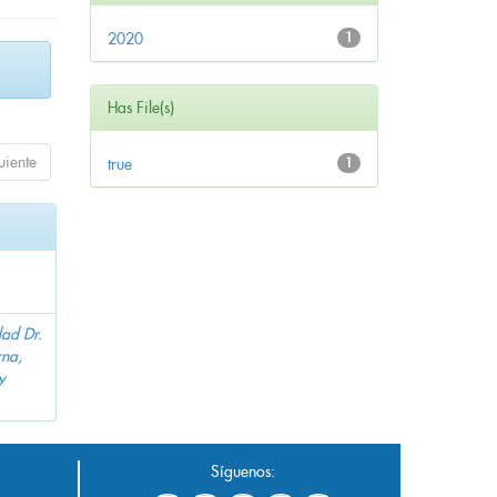
2020
1
Has File(s)
uiente
true
1
dad Dr.
na,
y
Síguenos: