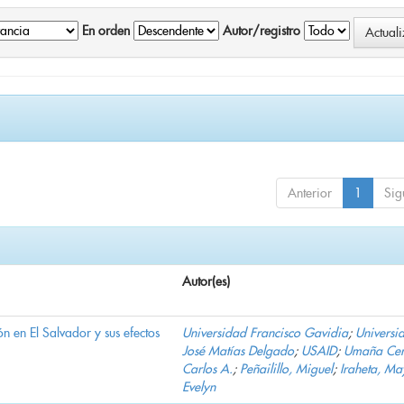
En orden
Autor/registro
Anterior
1
Sig
Autor(es)
n en El Salvador y sus efectos
Universidad Francisco Gavidia
;
Universi
José Matías Delgado
;
USAID
;
Umaña Cer
Carlos A.
;
Peñailillo, Miguel
;
Iraheta, Ma
Evelyn