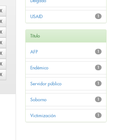
Delgado
USAID
1
Título
AFP
1
Endémico
1
Servidor público
1
Soborno
1
Victimización
1