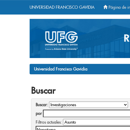
UNIVERSIDAD FRANCISCO GAVIDIA
Página de in
Skip
navigation
Universidad Francisco Gavidia
Buscar
Buscar:
por
Filtros actuales: