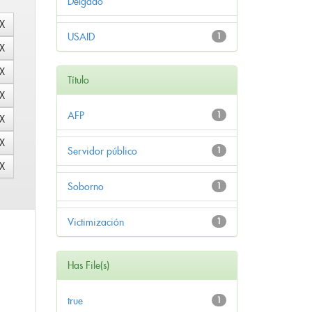
Delgado
USAID
1
Título
AFP
1
Servidor público
1
Soborno
1
Victimización
1
Has File(s)
true
1