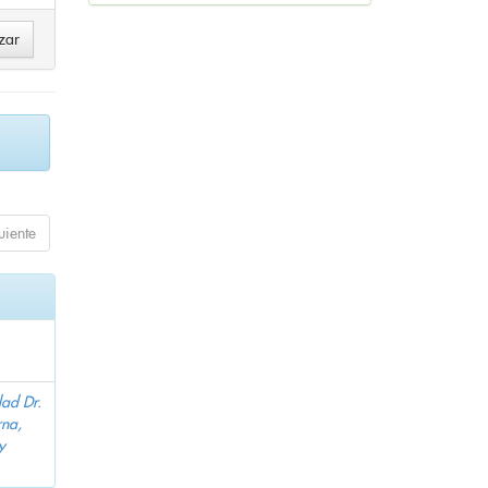
uiente
dad Dr.
na,
y