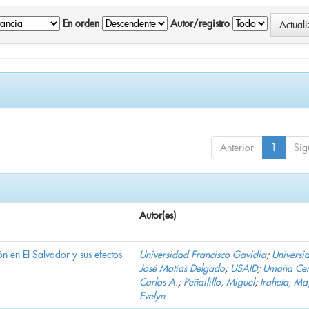
En orden
Autor/registro
Anterior
1
Sig
Autor(es)
n en El Salvador y sus efectos
Universidad Francisco Gavidia
;
Universi
José Matías Delgado
;
USAID
;
Umaña Cer
Carlos A.
;
Peñailillo, Miguel
;
Iraheta, Ma
Evelyn