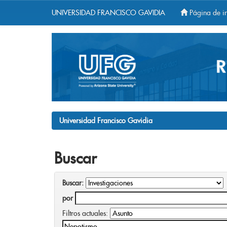
UNIVERSIDAD FRANCISCO GAVIDIA
Página de in
Skip
navigation
Universidad Francisco Gavidia
Buscar
Buscar:
por
Filtros actuales: