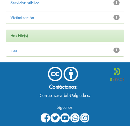
Servidor público
1
Victimización
1
Has File(s)
true
1
Contáctanos:
Correo:
servirbib@ufg.edu.sv
Síguenos: