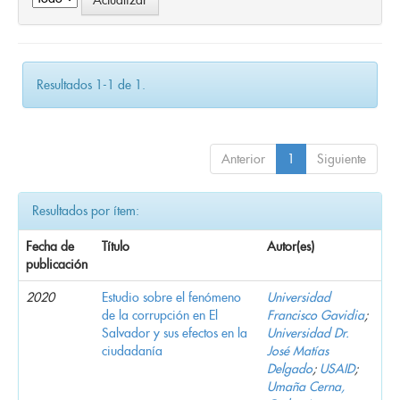
Resultados 1-1 de 1.
Anterior
1
Siguiente
Resultados por ítem:
Fecha de
Título
Autor(es)
publicación
2020
Estudio sobre el fenómeno
Universidad
de la corrupción en El
Francisco Gavidia
;
Salvador y sus efectos en la
Universidad Dr.
ciudadanía
José Matías
Delgado
;
USAID
;
Umaña Cerna,