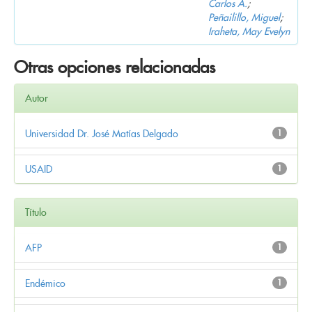
Carlos A.
;
Peñailillo, Miguel
;
Iraheta, May Evelyn
Otras opciones relacionadas
Autor
Universidad Dr. José Matías Delgado
1
USAID
1
Título
AFP
1
Endémico
1