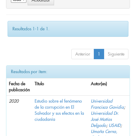
Resultados 1-1 de 1.
Anterior
1
Siguiente
Resultados por ítem:
Fecha de
Título
Autor(es)
publicación
2020
Estudio sobre el fenómeno
Universidad
de la corrupción en El
Francisco Gavidia
;
Salvador y sus efectos en la
Universidad Dr.
ciudadanía
José Matías
Delgado
;
USAID
;
Umaña Cerna,