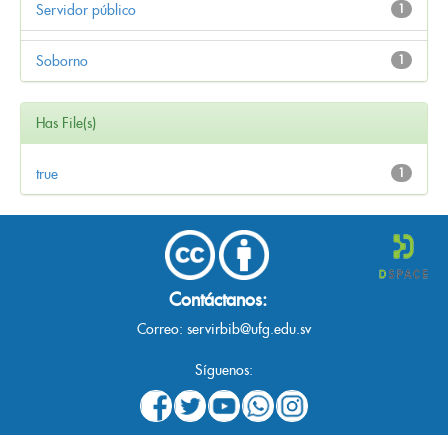
Servidor público
1
Soborno
1
Has File(s)
true
1
Contáctanos:
Correo:
servirbib@ufg.edu.sv
Síguenos: