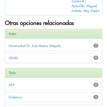
Carlos A.
;
Peñailillo, Miguel
;
Iraheta, May Evelyn
Otras opciones relacionadas
Autor
Universidad Dr. José Matías Delgado
1
USAID
1
Título
AFP
1
Endémico
1