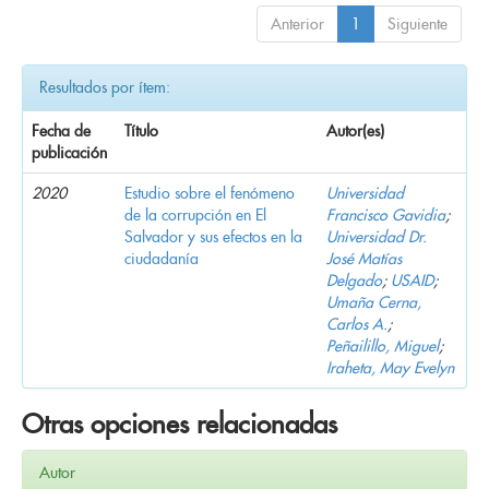
Anterior
1
Siguiente
Resultados por ítem:
Fecha de
Título
Autor(es)
publicación
2020
Estudio sobre el fenómeno
Universidad
de la corrupción en El
Francisco Gavidia
;
Salvador y sus efectos en la
Universidad Dr.
ciudadanía
José Matías
Delgado
;
USAID
;
Umaña Cerna,
Carlos A.
;
Peñailillo, Miguel
;
Iraheta, May Evelyn
Otras opciones relacionadas
Autor