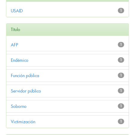
USAID
1
Título
AFP
1
Endémico
1
Función pública
1
Servidor público
1
Soborno
1
Victimización
1