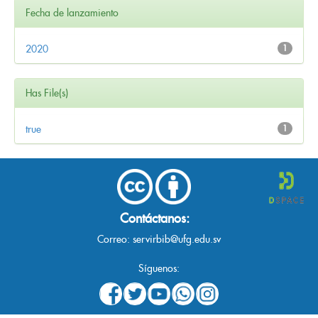
Fecha de lanzamiento
2020
1
Has File(s)
true
1
Contáctanos:
Correo:
servirbib@ufg.edu.sv
Síguenos: