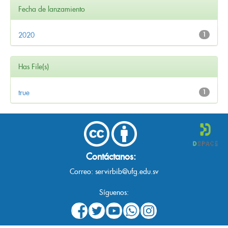
Fecha de lanzamiento
2020
1
Has File(s)
true
1
Contáctanos:
Correo:
servirbib@ufg.edu.sv
Síguenos: