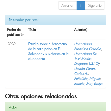
Anterior
1
Siguiente
Resultados por ítem:
Fecha de
Título
Autor(es)
publicación
2020
Estudio sobre el fenómeno
Universidad
de la corrupción en El
Francisco Gavidia
;
Salvador y sus efectos en la
Universidad Dr.
ciudadanía
José Matías
Delgado
;
USAID
;
Umaña Cerna,
Carlos A.
;
Peñailillo, Miguel
;
Iraheta, May Evelyn
Otras opciones relacionadas
Autor