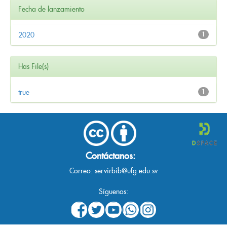
Fecha de lanzamiento
2020
1
Has File(s)
true
1
Contáctanos:
Correo:
servirbib@ufg.edu.sv
Síguenos: