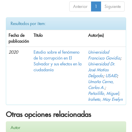
Anterior
1
Siguiente
Resultados por ítem:
Fecha de
Título
Autor(es)
publicación
2020
Estudio sobre el fenómeno
Universidad
de la corrupción en El
Francisco Gavidia
;
Salvador y sus efectos en la
Universidad Dr.
ciudadanía
José Matías
Delgado
;
USAID
;
Umaña Cerna,
Carlos A.
;
Peñailillo, Miguel
;
Iraheta, May Evelyn
Otras opciones relacionadas
Autor