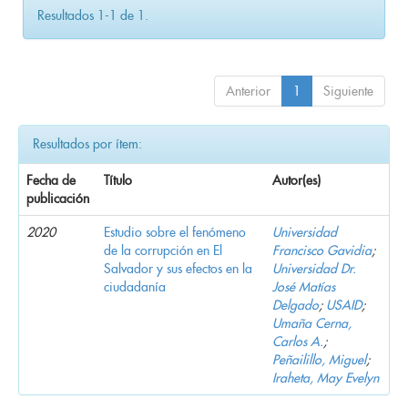
Resultados 1-1 de 1.
Anterior
1
Siguiente
Resultados por ítem:
Fecha de
Título
Autor(es)
publicación
2020
Estudio sobre el fenómeno
Universidad
de la corrupción en El
Francisco Gavidia
;
Salvador y sus efectos en la
Universidad Dr.
ciudadanía
José Matías
Delgado
;
USAID
;
Umaña Cerna,
Carlos A.
;
Peñailillo, Miguel
;
Iraheta, May Evelyn