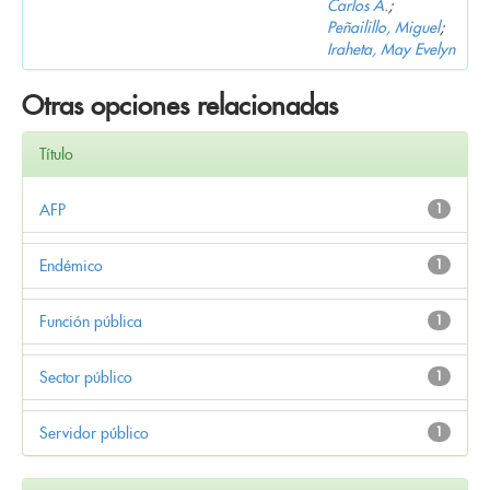
Carlos A.
;
Peñailillo, Miguel
;
Iraheta, May Evelyn
Otras opciones relacionadas
Título
AFP
1
Endémico
1
Función pública
1
Sector público
1
Servidor público
1