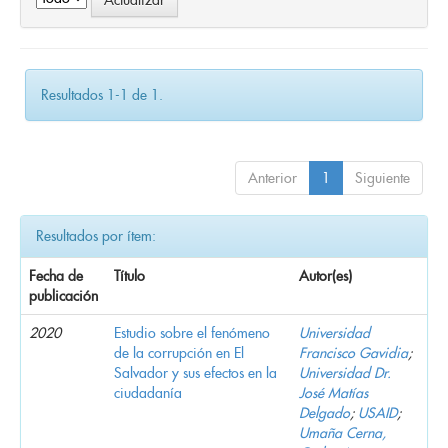
Resultados 1-1 de 1.
Anterior
1
Siguiente
Resultados por ítem:
Fecha de
Título
Autor(es)
publicación
2020
Estudio sobre el fenómeno
Universidad
de la corrupción en El
Francisco Gavidia
;
Salvador y sus efectos en la
Universidad Dr.
ciudadanía
José Matías
Delgado
;
USAID
;
Umaña Cerna,