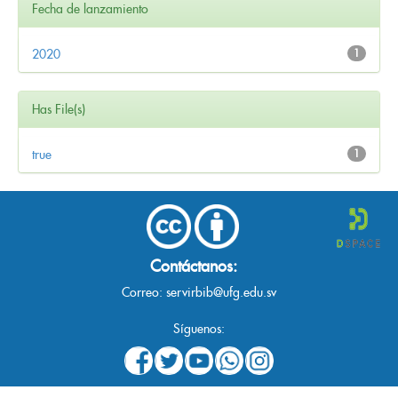
Fecha de lanzamiento
2020
1
Has File(s)
true
1
Contáctanos:
Correo:
servirbib@ufg.edu.sv
Síguenos: