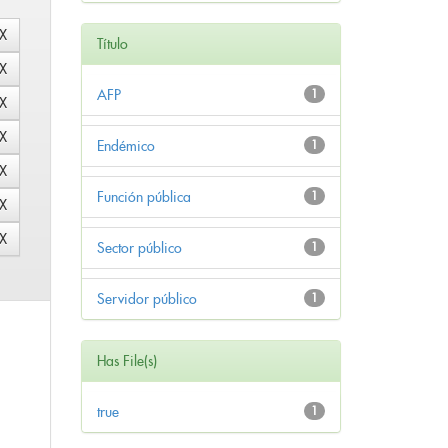
Título
AFP
1
Endémico
1
Función pública
1
Sector público
1
Servidor público
1
Has File(s)
true
1