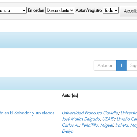
En orden
Autor/registro
Anterior
1
Sig
Autor(es)
n en El Salvador y sus efectos
Universidad Francisco Gavidia
;
Universi
José Matías Delgado
;
USAID
;
Umaña Cer
Carlos A.
;
Peñailillo, Miguel
;
Iraheta, Ma
Evelyn