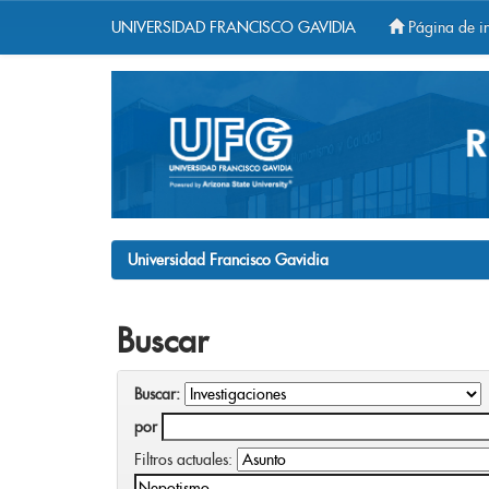
UNIVERSIDAD FRANCISCO GAVIDIA
Página de in
Skip
navigation
Universidad Francisco Gavidia
Buscar
Buscar:
por
Filtros actuales: