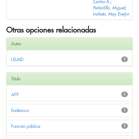
Carlos A.
;
Peñailillo, Miguel
;
Iraheta, May Evelyn
Otras opciones relacionadas
Autor
USAID
1
Título
AFP
1
Endémico
1
Función pública
1