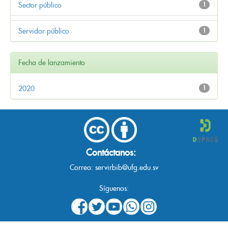
Sector público
1
Servidor público
1
Fecha de lanzamiento
2020
1
Contáctanos:
Correo:
servirbib@ufg.edu.sv
Síguenos: