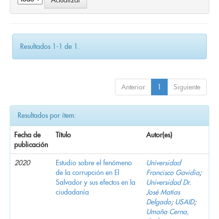
Resultados 1-1 de 1.
Anterior
1
Siguiente
Resultados por ítem:
Fecha de
Título
Autor(es)
publicación
2020
Estudio sobre el fenómeno
Universidad
de la corrupción en El
Francisco Gavidia
;
Salvador y sus efectos en la
Universidad Dr.
ciudadanía
José Matías
Delgado
;
USAID
;
Umaña Cerna,