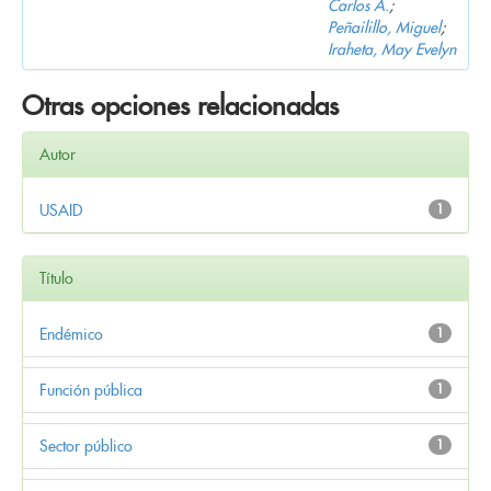
Carlos A.
;
Peñailillo, Miguel
;
Iraheta, May Evelyn
Otras opciones relacionadas
Autor
USAID
1
Título
Endémico
1
Función pública
1
Sector público
1