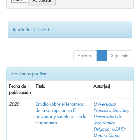
Resultados 1-1 de 1.
Anterior
1
Siguiente
Resultados por ítem:
Fecha de
Título
Autor(es)
publicación
2020
Estudio sobre el fenómeno
Universidad
de la corrupción en El
Francisco Gavidia
;
Salvador y sus efectos en la
Universidad Dr.
ciudadanía
José Matías
Delgado
;
USAID
;
Umaña Cerna,