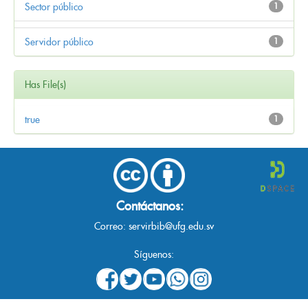
Sector público
1
Servidor público
1
Has File(s)
true
1
Contáctanos:
Correo:
servirbib@ufg.edu.sv
Síguenos: