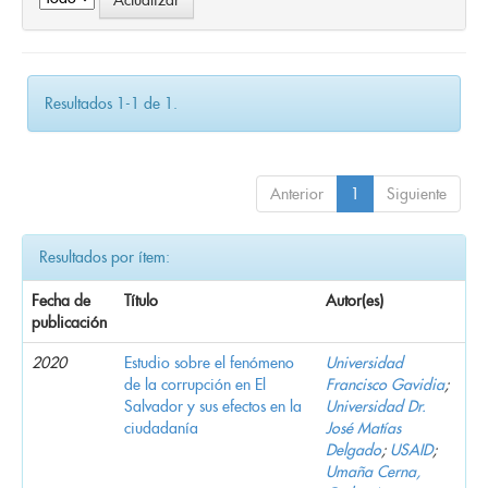
Resultados 1-1 de 1.
Anterior
1
Siguiente
Resultados por ítem:
Fecha de
Título
Autor(es)
publicación
2020
Estudio sobre el fenómeno
Universidad
de la corrupción en El
Francisco Gavidia
;
Salvador y sus efectos en la
Universidad Dr.
ciudadanía
José Matías
Delgado
;
USAID
;
Umaña Cerna,