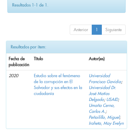
Resultados 1-1 de 1.
Anterior
1
Siguiente
Resultados por ítem:
Fecha de
Título
Autor(es)
publicación
2020
Estudio sobre el fenómeno
Universidad
de la corrupción en El
Francisco Gavidia
;
Salvador y sus efectos en la
Universidad Dr.
ciudadanía
José Matías
Delgado
;
USAID
;
Umaña Cerna,
Carlos A.
;
Peñailillo, Miguel
;
Iraheta, May Evelyn