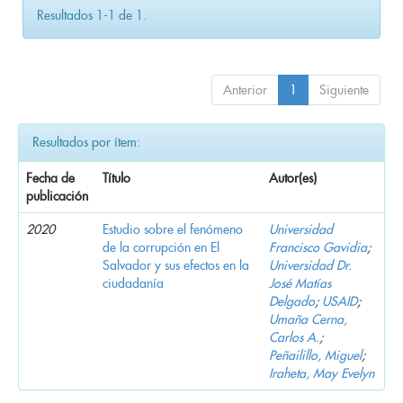
Resultados 1-1 de 1.
Anterior
1
Siguiente
Resultados por ítem:
Fecha de
Título
Autor(es)
publicación
2020
Estudio sobre el fenómeno
Universidad
de la corrupción en El
Francisco Gavidia
;
Salvador y sus efectos en la
Universidad Dr.
ciudadanía
José Matías
Delgado
;
USAID
;
Umaña Cerna,
Carlos A.
;
Peñailillo, Miguel
;
Iraheta, May Evelyn