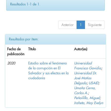
Resultados 1-1 de 1.
Anterior
1
Siguiente
Resultados por ítem:
Fecha de
Título
Autor(es)
publicación
2020
Estudio sobre el fenómeno
Universidad
de la corrupción en El
Francisco Gavidia
;
Salvador y sus efectos en la
Universidad Dr.
ciudadanía
José Matías
Delgado
;
USAID
;
Umaña Cerna,
Carlos A.
;
Peñailillo, Miguel
;
Iraheta, May Evelyn