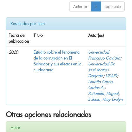
Anterior
1
Siguiente
Resultados por ítem:
Fecha de
Título
Autor(es)
publicación
2020
Estudio sobre el fenómeno
Universidad
de la corrupción en El
Francisco Gavidia
;
Salvador y sus efectos en la
Universidad Dr.
ciudadanía
José Matías
Delgado
;
USAID
;
Umaña Cerna,
Carlos A.
;
Peñailillo, Miguel
;
Iraheta, May Evelyn
Otras opciones relacionadas
Autor