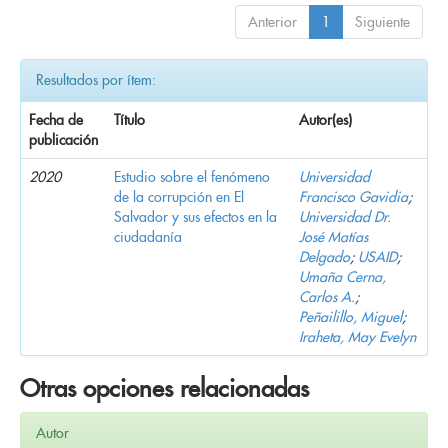
Anterior
1
Siguiente
Resultados por ítem:
Fecha de
Título
Autor(es)
publicación
2020
Estudio sobre el fenómeno
Universidad
de la corrupción en El
Francisco Gavidia
;
Salvador y sus efectos en la
Universidad Dr.
ciudadanía
José Matías
Delgado
;
USAID
;
Umaña Cerna,
Carlos A.
;
Peñailillo, Miguel
;
Iraheta, May Evelyn
Otras opciones relacionadas
Autor