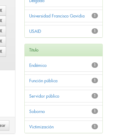
Delgado
Universidad Francisco Gavidia
1
USAID
1
Título
Endémico
1
Función pública
1
Servidor público
1
Soborno
1
Victimización
1