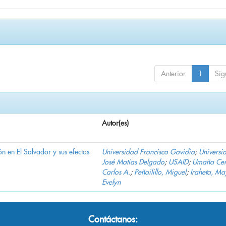
Anterior
1
Sig
Autor(es)
n en El Salvador y sus efectos
Universidad Francisco Gavidia
;
Universi
José Matías Delgado
;
USAID
;
Umaña Cer
Carlos A.
;
Peñailillo, Miguel
;
Iraheta, Ma
Evelyn
Contáctanos: