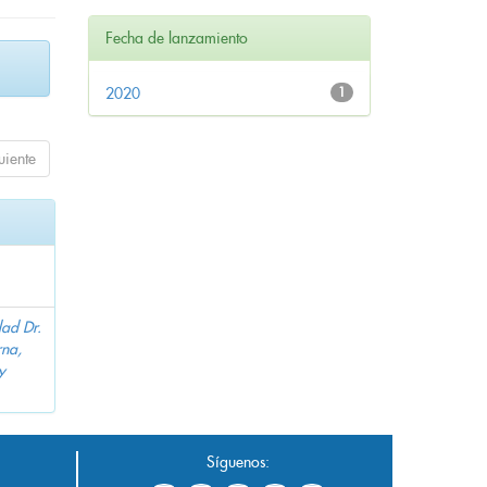
Fecha de lanzamiento
2020
1
uiente
dad Dr.
na,
y
Síguenos: