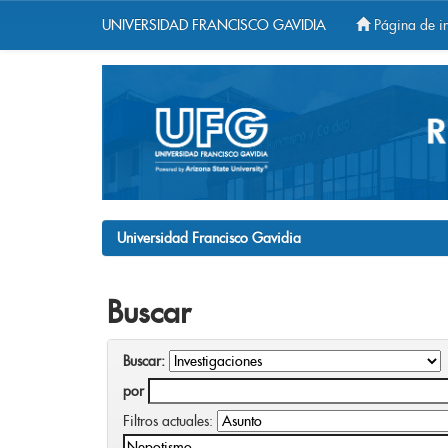
UNIVERSIDAD FRANCISCO GAVIDIA
Página de in
Skip
navigation
Universidad Francisco Gavidia
Buscar
Buscar:
por
Filtros actuales: