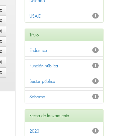
Delgado
USAID
1
Título
Endémico
1
Función pública
1
Sector público
1
Soborno
1
Fecha de lanzamiento
2020
1