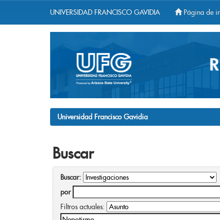
UNIVERSIDAD FRANCISCO GAVIDIA
Página de in
Skip
navigation
Universidad Francisco Gavidia
Buscar
Buscar:
por
Filtros actuales: