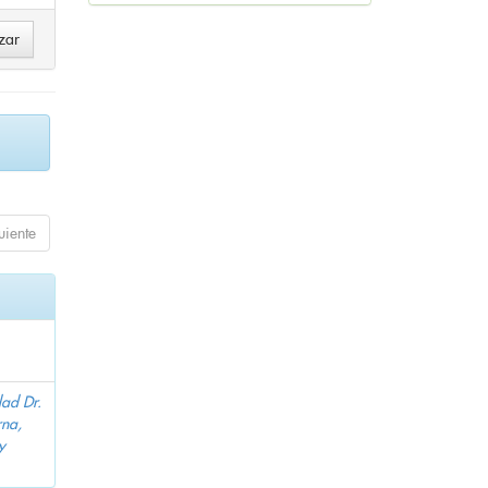
uiente
dad Dr.
na,
y