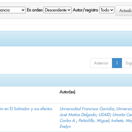
En orden
Autor/registro
Anterior
1
Sig
Autor(es)
n en El Salvador y sus efectos
Universidad Francisco Gavidia
;
Universi
José Matías Delgado
;
USAID
;
Umaña Cer
Carlos A.
;
Peñailillo, Miguel
;
Iraheta, Ma
Evelyn