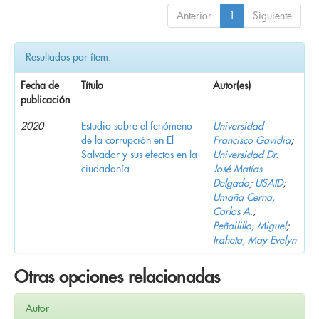
Anterior
1
Siguiente
Resultados por ítem:
Fecha de
Título
Autor(es)
publicación
2020
Estudio sobre el fenómeno
Universidad
de la corrupción en El
Francisco Gavidia
;
Salvador y sus efectos en la
Universidad Dr.
ciudadanía
José Matías
Delgado
;
USAID
;
Umaña Cerna,
Carlos A.
;
Peñailillo, Miguel
;
Iraheta, May Evelyn
Otras opciones relacionadas
Autor