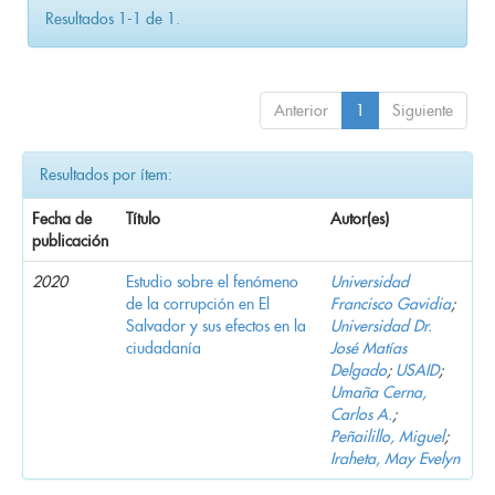
Resultados 1-1 de 1.
Anterior
1
Siguiente
Resultados por ítem:
Fecha de
Título
Autor(es)
publicación
2020
Estudio sobre el fenómeno
Universidad
de la corrupción en El
Francisco Gavidia
;
Salvador y sus efectos en la
Universidad Dr.
ciudadanía
José Matías
Delgado
;
USAID
;
Umaña Cerna,
Carlos A.
;
Peñailillo, Miguel
;
Iraheta, May Evelyn