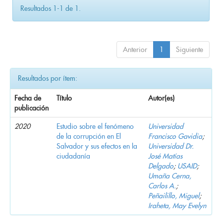
Resultados 1-1 de 1.
Anterior
1
Siguiente
Resultados por ítem:
Fecha de
Título
Autor(es)
publicación
2020
Estudio sobre el fenómeno
Universidad
de la corrupción en El
Francisco Gavidia
;
Salvador y sus efectos en la
Universidad Dr.
ciudadanía
José Matías
Delgado
;
USAID
;
Umaña Cerna,
Carlos A.
;
Peñailillo, Miguel
;
Iraheta, May Evelyn